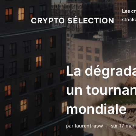
Aller
Les cr
au
CRYPTO SÉLECTION
stock
contenu
La dégrada
un tournan
mondiale
Publié
par
laurent-asw
sur
17 mai
le