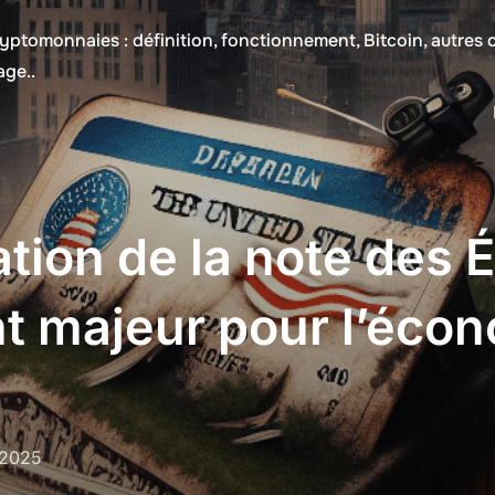
yptomonnaies : définition, fonctionnement, Bitcoin, autres
age..
tion de la note des É
t majeur pour l’éco
 2025