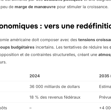
c peu de
marge de manœuvre
pour stimuler la croissance.
onomiques : vers une redéfiniti
onomie américaine doit composer avec des
tensions croissa
coups budgétaires
incertains. Les tentatives de réduire les
pposition et de contraintes structurelles, créant une
atmosp
urs.
2024
2035 
36 000 milliards de dollars
Estima
18 % des revenus fédéraux
Prévu
pôts
–
+4 000