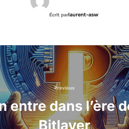
laurent-asw
Écrit par
Previous
Previous
n entre dans l’ère d
Bitlayer