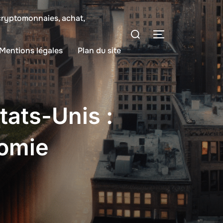
 cryptomonnaies, achat,
Rechercher :
PERMUTER LA
Mentions légales
Plan du site
tats-Unis :
nomie