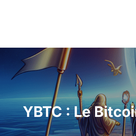
Navigation
de
l’article
YBTC : Le Bitcoi