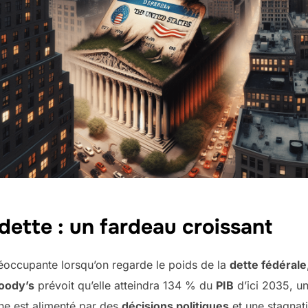
dette : un fardeau croissant
réoccupante lorsqu’on regarde le poids de la
dette fédérale
oody’s
prévoit qu’elle atteindra 134 % du
PIB
d’ici 2035, un
e est alimenté par des
décisions politiques
et une stagnati